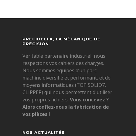
PRECIDELTA, LA MÉCANIQUE DE
PRÉCISION
Véritable partenaire industriel, nous
respectons vos cahiers des charges.
Nous sommes équipés d’un parc
machine diversifié et performant, et de
moyens informatiques (TOP SOLID7,
CLIPPER) qui nous permettent d'utiliser
vos propres fichiers.
Vous concevez ?
Alors confiez-nous la fabrication de
vos pièces !
NOS ACTUALITÉS