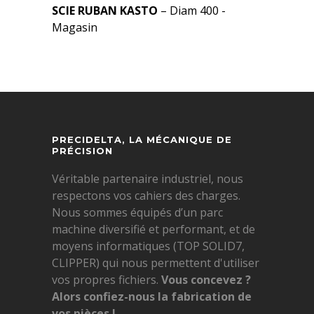
SCIE RUBAN KASTO
– Diam 400 -
Magasin
PRECIDELTA, LA MÉCANIQUE DE
PRÉCISION
Véritable partenaire industriel, nous
respectons vos cahiers des charges.
Nous sommes équipés d’un parc
machine diversifié et performant, et de
moyens informatiques (TOP SOLID7,
CLIPPER) qui nous permettent d'utiliser
vos propres fichiers.
Vous concevez ?
Alors confiez-nous la fabrication de
vos pièces !